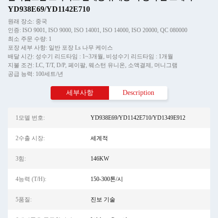
YD938E69/YD1142E710
원래 장소: 중국
인증: ISO 9001, ISO 9000, ISO 14001, ISO 14000, ISO 20000, QC 080000
최소 주문 수량: 1
포장 세부 사항: 일반 포장 Ls 나무 케이스
배달 시간: 성수기 리드타임 : 1~3개월, 비성수기 리드타임 : 1개월
지불 조건: LC, T/T, D/P, 페이팔, 웨스턴 유니온, 소액결제, 머니그램
공급 능력: 100세트/년
세부사항
Description
1모델 번호:
YD938E69/YD1142E710/YD1349E912
2수출 시장:
세계적
3힘:
146KW
4능력 (T/H):
150-300톤/시
5품질:
진보 기술