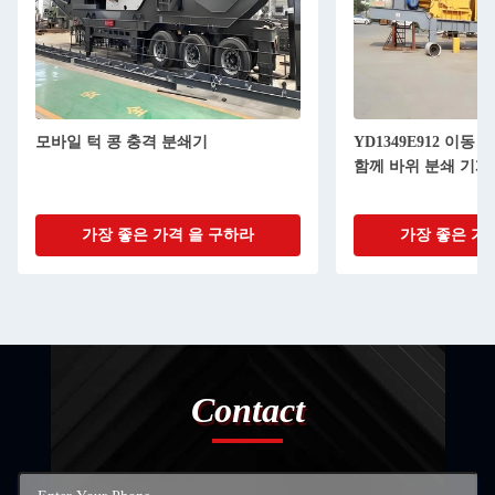
모바일 턱 콩 충격 분쇄기
YD1349E912 이동
함께 바위 분쇄 기계
가장 좋은 가격 을 구하라
가장 좋은 가
Contact