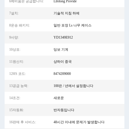
6예비품은 공급합니다:
Lifelong Provide
7설치:
기술적 지침 하에
8운송 패키지:
일반 포장 Ls 나무 케이스
9사양:
YD1349E912
10상표:
딩보 기계
11원산지:
샹하이 중국
12HS 코드:
8474209000
13공급 능력:
100은 / 년에서 설정합니다
14조건:
새로운
15자동화:
반자동입니다
16판매 후 서비스:
48시간 이내에 문제가 발생합니다