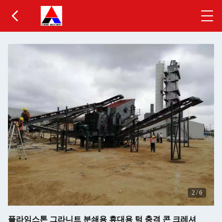
2
/
6
플라임스톤 그라니트 분쇄용 휴대용 턱 충격 콘 크레셔