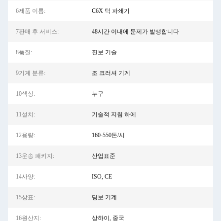
6제품 이름:
C6X 턱 파쇄기
7판매 후 서비스:
48시간 이내에 문제가 발생합니다
8품질:
진보 기술
9기계 분류:
조 크러셔 기계
10색상:
누구
11설치:
기술적 지침 하에
12용량:
160-550톤/시
13운송 패키지:
산업표준
14사양:
ISO, CE
15상표:
딩보 기계
16원산지:
상하이, 중국