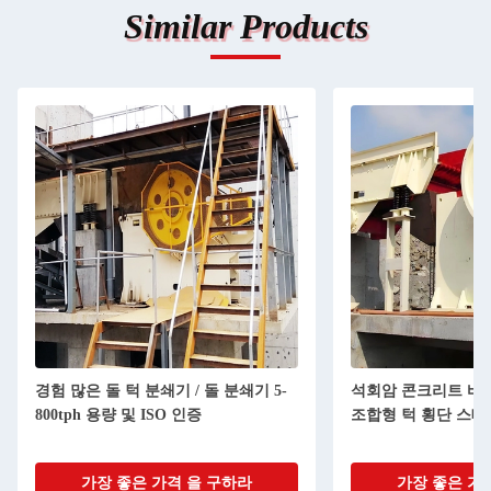
Similar Products
경험 많은 돌 턱 분쇄기 / 돌 분쇄기 5-
석회암 콘크리트 바
800tph 용량 및 ISO 인증
조합형 턱 횡단 스
가장 좋은 가격 을 구하라
가장 좋은 가