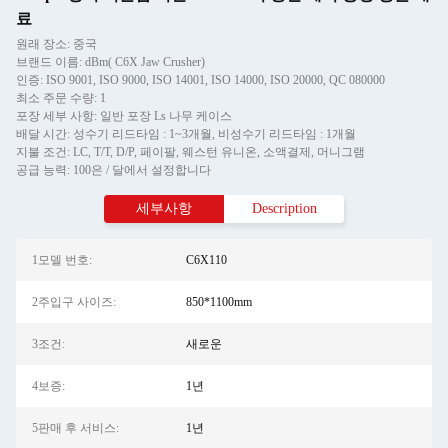
료
원래 장소: 중국
브랜드 이름: dBm( C6X Jaw Crusher)
인증: ISO 9001, ISO 9000, ISO 14001, ISO 14000, ISO 20000, QC 080000
최소 주문 수량: 1
포장 세부 사항: 일반 포장 Ls 나무 케이스
배달 시간: 성수기 리드타임 : 1~3개월, 비성수기 리드타임 : 1개월
지불 조건: LC, T/T, D/P, 페이팔, 웨스턴 유니온, 소액결제, 머니그램
공급 능력: 100은 / 달에서 설정합니다
세부사항
Description
1모델 번호:
C6X110
2주입구 사이즈:
850*1100mm
3조건:
새로운
4보증:
1년
5판매 후 서비스:
1년