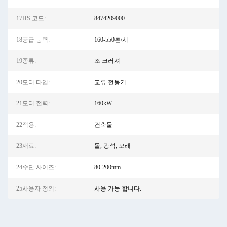
17HS 코드:
8474209000
18공급 능력:
160-550톤/시
19종류:
조 크러셔
20모터 타입:
교류 전동기
21모터 전력:
160kW
22적용:
건축물
23재료:
돌, 광석, 모래
24수단 사이즈:
80-200mm
25사용자 정의:
사용 가능 합니다.