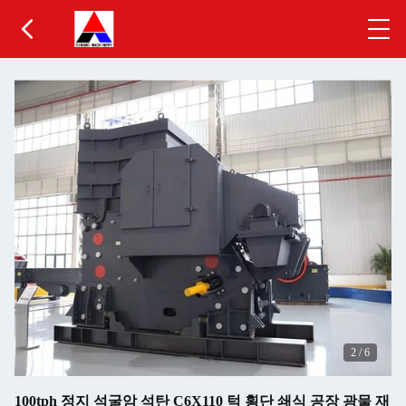
2
/
6
100tph 정지 석굴암 석탄 C6X110 턱 횡단 쇄식 공장 광물 재