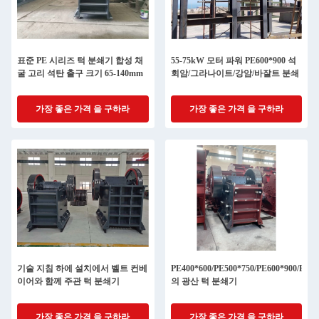
표준 PE 시리즈 턱 분쇄기 합성 채
55-75kW 모터 파워 PE600*900 석
굴 고리 석탄 출구 크기 65-140mm
회암/그라나이트/강암/바잘트 분쇄
가장 좋은 가격 을 구하라
가장 좋은 가격 을 구하라
기술 지침 하에 설치에서 벨트 컨베
PE400*600/PE500*750/PE600*900/PE75
이어와 함께 주관 턱 분쇄기
의 광산 턱 분쇄기
가장 좋은 가격 을 구하라
가장 좋은 가격 을 구하라