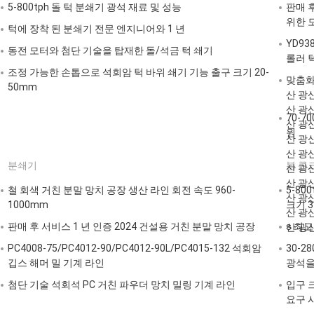
5-800tph 돌 턱 분쇄기 광석 재료 및 성능
판매 
위한 
턱에 장착 된 분쇄기 전문 엔지니어와 1 년
YD93
동전 모터와 첨단 기술을 탑재한 돌/석금 턱 쇄기
롤러 
조정 가능한 손톱으로 석회암 턱 바위 쇄기 기능 출구 크기 20-
맞춤화
50mm
산 광
산 광
70-7
산 광
원
산 광
산 광
분쇄기
봄 콘
산 광
산 광
철 회색 거친 분말 망치 공장 생산 라인 회전 속도 960-
5-80
산 광
1000mm
크기 3
산 광
판매 후 서비스 1 년 인증 2024 건설용 거친 분말 망치 공장
s 최
산 광
PC4008-75/PC4012-90/PC4012-90L/PC4015-132 석회암
30-
깁스 해머 밀 기계 라인
광석을
첨단 기술 석회석 PC 거친 파우더 망치 밀링 기계 라인
입구 크
요구 