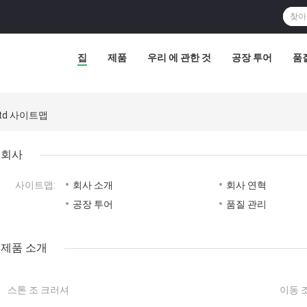
집
제품
우리 에 관한 것
공장 투어
품
, Ltd 사이트맵
회사
사이트맵:
회사 소개
회사 연혁
공장 투어
품질 관리
제품 소개
스톤 조 크러셔
이동 