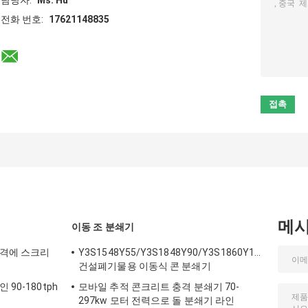
담당자:
Ms. Hu
전화 번호:
17621148835
메
이동 조 분쇄기
가격에 스크리
Y3S1548Y55/Y3S1848Y90/Y3S1860Y160/Y3S216
건설폐기물용 이동식 콘 분쇄기
90-180tph
모바일 추적 콘크리트 충격 분쇄기 70-
297kw 모터 전력으로 돌 분쇄기 라인