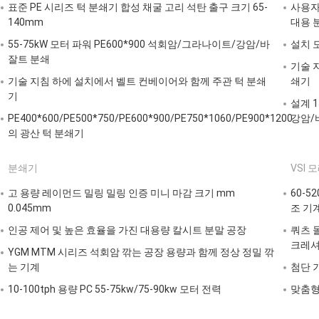
표준 PE 시리즈 턱 분쇄기 합성 채굴 고리 석탄 출구 크기 65-
사용자 
140mm
대용 
55-75kW 모터 파워 PE600*900 석회암/그라나이트/강암/바
설치 
잘트 분쇄
기술 
기술 지침 하에 설치에서 벨트 컨베이어와 함께 주관 턱 분쇄
쇄기
기
설계 1
PE400*600/PE500*750/PE600*900/PE750*1060/PE900*1200
강암/
의 광산 턱 분쇄기
분쇄기
VSI 
고 용량 레이먼드 밀링 밀링 인증 미니 마감 크기 mm
60-5
0.045mm
조 기
인공 제어 및 높은 효율을 가진 대용량 칼시트 분말 공장
쿼츠 
크레셔 
YGM MTM 시리즈 석회암 깎는 공장 용량과 함께 정상 정밀 깎
는 기계
첨단 
10-100tph 용량 PC 55-75kw/75-90kw 모터 전력
맞춤형 