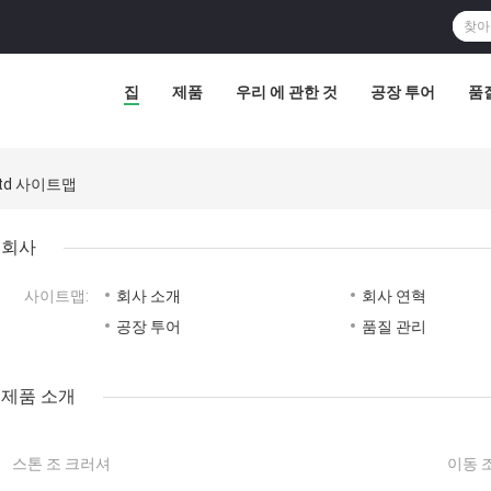
집
제품
우리 에 관한 것
공장 투어
품
, Ltd 사이트맵
회사
사이트맵:
회사 소개
회사 연혁
공장 투어
품질 관리
제품 소개
스톤 조 크러셔
이동 